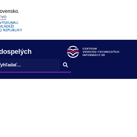
lovensko.
 dospelých