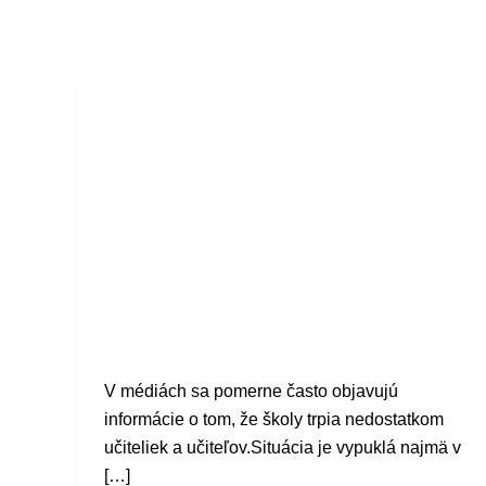
Aké faktory
vplývajú na
fluktuáciu
učiteľov
V médiách sa pomerne často objavujú
informácie o tom, že školy trpia nedostatkom
učiteliek a učiteľov.Situácia je vypuklá najmä v
[…]