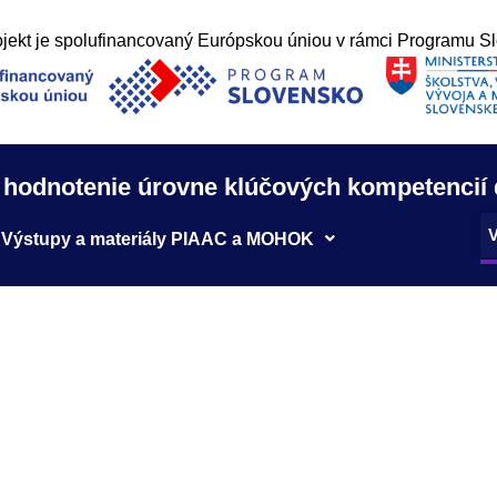
ojekt je spolufinancovaný Európskou úniou v rámci Programu S
 hodnotenie úrovne klúčových kompetencií
Výstupy a materiály PIAAC a MOHOK