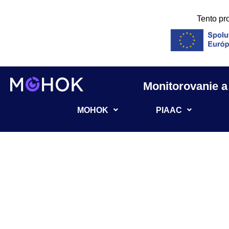
Preskočiť
Tento pr
na
obsah
Monitorovanie a
MOHOK
PIAAC
Nezaradené