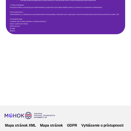
Prevádzkovateľ nezodpovedá za obsah webových stránok tretích strán, na ktoré Webstránka môže odkazovať.
7. Zmeny Podmienok
Prevádzkovateľ si vyhradzuje právo tieto Podmienky kedykoľvek meniť alebo dopĺňať. Zmeny sú účinné ich zverejnením na Webstránke.
8. Rozhodné právo
Tieto Podmienky sa riadia právnym poriadkom Slovenskej republiky. Akýkoľvek spor vyplývajúci z používania Webstránky bude riešený príslušným súdom v SR.
9. Kontaktné údaje
V prípade otázok alebo podnetov sa môžete obrátiť na:
[názov spoločnosti / meno]
[sídlo / adresa]
[e-mail]
[telefón]
Mapa stránok XML
Mapa stránok
GDPR
Vyhlásenie o prístupnosti